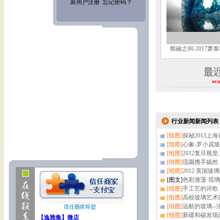
熔融之间-2017萧
行业新闻新闻列表
[组图]
探秘2013上
[组图]
心象-罗小戍
[组图]
2012复旦视
[组图]
琉園携手嫣然
[组图]
2012 英国
[图文]
色彩激荡·琉璃19
[组图]
手工艺的诗歌
[组图]
高校玻璃艺术
[组图]
远航的玻璃-
[组图]
新疆和硕发现
【逸雅集】微店