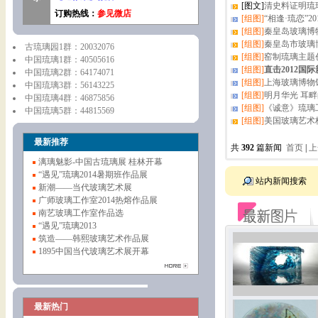
[图文]
清史料证明琉
订购热线：
参见微店
[组图]
“相逢·琉恋”2
[组图]
秦皇岛玻璃博
[组图]
秦皇岛市玻璃
古琉璃园1群：20032076
[组图]
窑制琉璃主题
中国琉璃1群：40505616
[组图]
直击2012国
中国琉璃2群：64174071
[组图]
上海玻璃博物
中国琉璃3群：56143225
[组图]
明月华光 耳
中国琉璃4群：46875856
[组图]
《诚意》琉璃
中国琉璃5群：44815569
[组图]
美国玻璃艺术
最新推荐
共
392
篇新闻
首页
|
上
漓璃魅影-中国古琉璃展 桂林开幕
“遇见”琉璃2014暑期班作品展
站内新闻搜索
新潮——当代玻璃艺术展
广师玻璃工作室2014热熔作品展
南艺玻璃工作室作品选
“遇见”琉璃2013
筑造——韩熙玻璃艺术作品展
1895中国当代玻璃艺术展开幕
最新热门