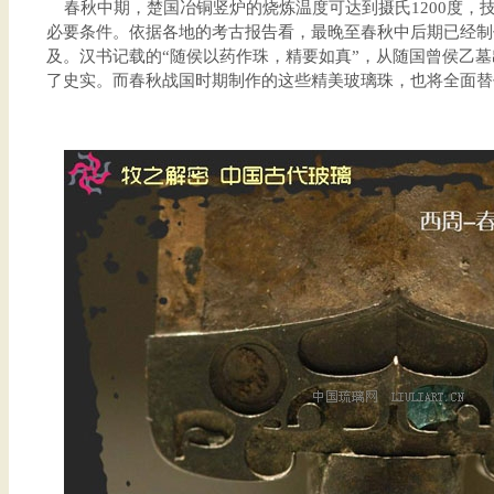
春秋中期，楚国冶铜竖炉的烧炼温度可达到摄氏1200度，
必要条件。依据各地的考古报告看，最晚至春秋中后期已经制
及。汉书记载的“随侯以药作珠，精要如真”，从随国曾侯乙墓
了史实。而春秋战国时期制作的这些精美玻璃珠，也将全面替