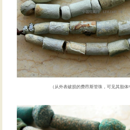
（从外表破损的费昂斯管珠，可见其胎体