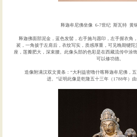
释迦牟尼佛坐像 6-7世纪 斯瓦特 黄铜 
释迦佛面部泥金，蓝色发髻，右手施与愿印，左手握衣角，
裟，一角披于左肩后，衣纹写实，质感厚重，可见晚期犍陀
座，莲瓣肥大，深束腰。此像头部的色彩是在西藏流传中涂
可以修功德。
造像附满汉双文黄条：“大利益密噜什喀释迦牟尼佛，五
进。”证明此像是乾隆五十三年（1788年）