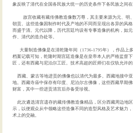
象反映了清代在全国各民族大统一的历史条件下各民族之间在
故宫收藏有藏传佛教造像数万尊，其主要来源为元、明、
朝贡。这些造像因制作时代及产地的不同而呈现出各异的风格
而盛于清。元代以降，历代宫廷均设有专事造像的机构，如元
作、清代的造办处等。
大量制造佛像是在清乾隆年间（1736-1795年），作品上
档案记载可知，乾隆时期宫廷造像是在皇帝本人的严格监督下
匠，还有西藏与尼泊尔工匠。技术高超的匠师们在仪轨允许的
西藏、蒙古等地进贡的佛像也以清代为最多。西藏地接中亚
地。西藏寺庙中保存有印度、尼泊尔古佛像，这些西藏早期佛
财富，其中一些进贡清宫后亦备受珍视。
此次遴选清宫遗存的藏传佛教造像精品，区分西藏周边地区
示，以便观众从中领略这些造像不同的造型风格及艺术魅力，
术上的交融。