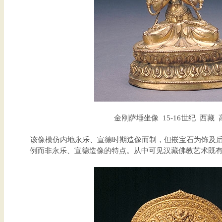
金刚萨埵坐像 15-16世纪 西藏 高
该像模仿内地永乐、宣德时期造像而制，但嵌宝石为饰及后
例而非永乐、宣德造像的特点。从中可见汉藏佛教艺术既