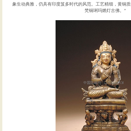
象生动典雅，仍具有印度笈多时代的风范。工艺精细，黄铜质
梵铜琍玛燃灯古佛。”