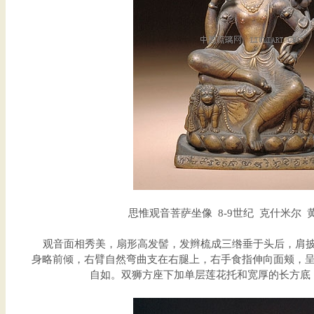
思惟观音菩萨坐像 8-9世纪 克什米尔 黄铜
观音面相秀美，扇形高发髻，发辫梳成三绺垂于头后，肩披
身略前倾，右臂自然弯曲支在右腿上，右手食指伸向面颊，
自如。双狮方座下加单层莲花托和宽厚的长方底