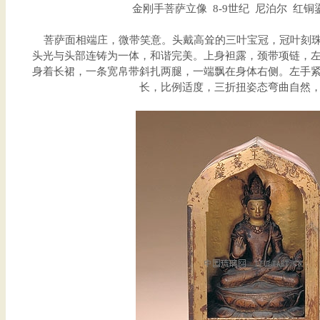
金刚手菩萨立像 8-9世纪 尼泊尔 红铜鎏金
菩萨面相端庄，微带笑意。头戴高耸的三叶宝冠，冠叶刻珠
头光与头部连铸为一体，和谐完美。上身袒露，颈带项链，
身着长裙，一条宽帛带斜扎两腿，一端飘在身体右侧。左手
长，比例适度，三折扭姿态弯曲自然