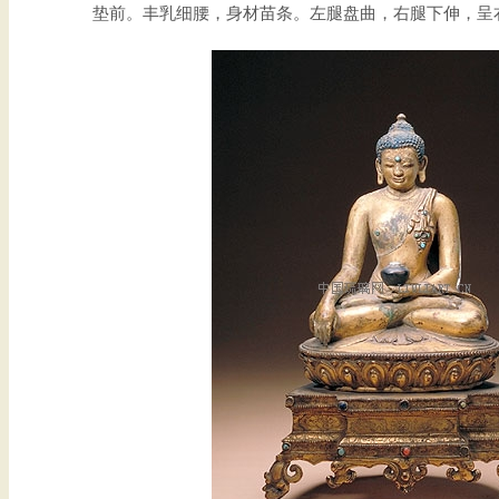
垫前。丰乳细腰，身材苗条。左腿盘曲，右腿下伸，呈