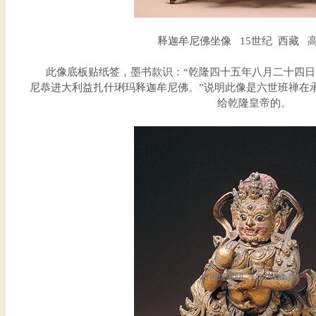
释迦牟尼佛坐像 15世纪 西藏 高2
此像底板贴纸签，墨书款识：“乾隆四十五年八月二十四日
尼恭进大利益扎什琍玛释迦牟尼佛。”说明此像是六世班禅在
给乾隆皇帝的。