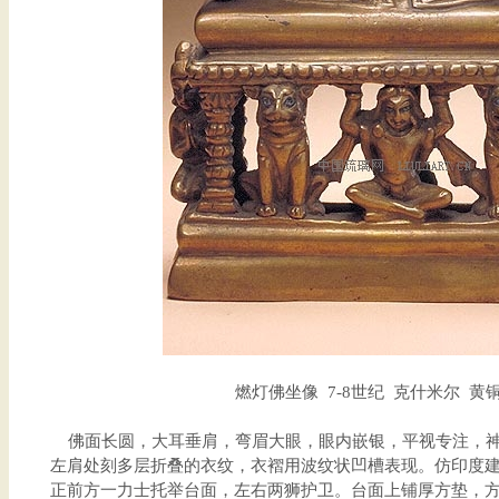
燃灯佛坐像 7-8世纪 克什米尔 黄铜
佛面长圆，大耳垂肩，弯眉大眼，眼内嵌银，平视专注，神
左肩处刻多层折叠的衣纹，衣褶用波纹状凹槽表现。仿印度
正前方一力士托举台面，左右两狮护卫。台面上铺厚方垫，