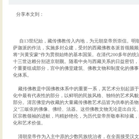
分享本文到：
自13世纪始，藏传佛教传入内地，为元朝皇帝所崇信。明
萨迦派的作法，实施多封众建，受封的西藏佛教各派首领频频
将“兴黄安蒙”作为贯彻始终的基本国策。在清代200多年的
十三世达赖分别进京朝觐。随着中央与西藏关系的日益密切，
个重要组成部分，宫中的佛堂建筑、佛教文物和制度化的佛事
化体系。
藏传佛教是中国佛教体系中的重要一系，其艺术分别起源于
化中最有代表性的部分，以鲜明的民族风格、独特的艺术风貌
部分。清宫佛堂内收藏的大量藏传佛教艺术品皆为供奉的圣物
义”三皈依的佛像、佛经、法器。这些佛教文物无论是出自元
区宗教领袖的进献，均精妙绝伦，为历代皇帝所敬奉和珍藏，
化和艺术价值。
清朝皇帝作为入主中原的少数民族统治者，在全面接受汉文