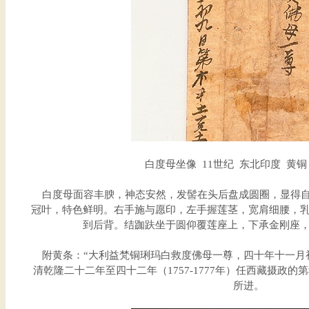
白度母坐像 11世纪 东北印度 黄铜 高
白度母面容丰腴，神态安然，发髻在头后盘成圆圈，显得自
冠叶，特色鲜明。右手施与愿印，左手握莲茎，宽肩细腰，
到后背。结跏趺坐于圆仰覆莲座上，下承金刚座
附黄条：“大利益梵铜琍玛白救度佛母一尊，四十年十一月
清乾隆二十二年至四十二年（1757-1777年）任西藏摄政
所进。