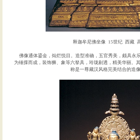
释迦牟尼佛坐像 15世纪 西藏 高
佛像通体鎏金，灿烂悦目。造型准确，五官秀美，颇具永乐
为锤揲而成，装饰狮、象等六拏具，玲珑剔透，精美华丽。
称是一尊藏汉风格完美结合的造