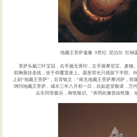
地藏王菩萨龛像 9世纪 尼泊尔 红铜鎏金
菩萨头戴三叶宝冠，右手施无畏印，左手握摩尼宝、麦穗。
前胸垂挂圣线，坐于仰覆莲座上。圆形背光只残留下半部。
上刻“地藏王菩萨”，后背铭文：“南无地藏王菩萨摩诃萨，乾
琍玛地藏王菩萨。咸丰三年八月初一日，自如是室敬请，万
众生同登极乐，御笔敬识。”表明此像曾由乾隆、