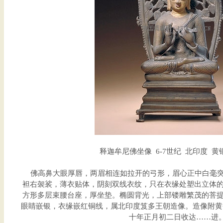
释迦牟尼佛坐像 6-7世纪 北印度 黄铜 
佛高鼻大眼厚唇，两眉相连如拉开的弓形，眉心正中白毫突
袒右袈裟，薄衣贴体，阴刻双线衣纹，只在衣缘处塑出立体
方形多层束腰台座，厚坐垫。椭圆背光，上部镂雕繁茂的菩
眼睛嵌银，衣缘嵌红铜线，属北印度笈多王朝造像。造像附黄
十年正月初二日收达……进。