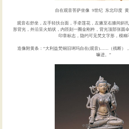
自在观音菩萨坐像 9世纪 东北印度 黄铜 
观音右舒坐，左手轻扶台面，手牵莲花，左腋至右膝间斜扎
形背光，外沿呈火焰状，内匝刻一圈金刚杵，背光顶部张圆
印章标志，隐约可见梵文字形，模糊
造像附黄条：“大利益梵铜旧琍玛自在(观音)……（残断）
嘛进。”