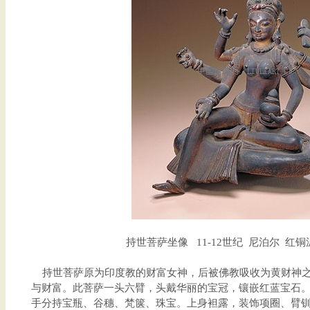
持世菩萨坐像 11-12世纪 尼泊尔 红铜泥金
持世菩萨原为印度教的财富女神，后被佛教吸收为黄财神之
与财富。此菩萨一头六臂，头戴华丽的宝冠，镶嵌红蓝宝石
手分持宝瓶、谷穗、梵箧、珠宝。上身袒露，装饰项圈、臂