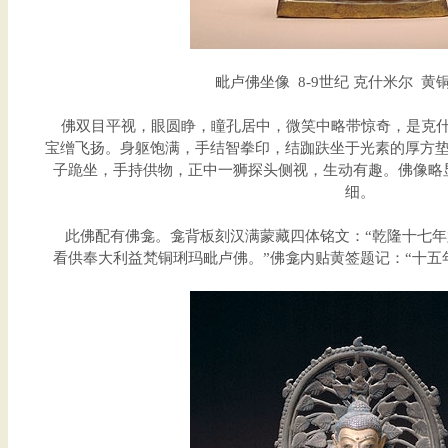
毗卢佛坐像 8-9世纪 克什米尔 黄铜 
佛双目平视，眼圆睁，瞳孔居中，微笑中略带惊奇，是克什
宝缯飞扬。身躯饱满，手结智拳印，结跏趺坐于光素的厚方
子跪坐，手持供物，正中一狮探头侧视，生动有趣。佛像略
细。
此佛配有佛龛。龛背板刻汉满蒙藏四体铭文：“乾隆十七年
看供奉大利益梵铜琍玛毗卢佛。”佛龛内贴黄签题记：“十五