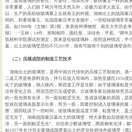
用，提高玻璃的折射性、可塑性，增加光泽，获得像玉一样的效
非常重要，人们除了竭力寻找天然玉外，还极力追求人造玉。由
以，生产的高铅钡玻璃看上去就有玉的外观。湖南出土的战国秦汉
明的，初看很像玉。在战国秦汉考古发掘中，一些铅钡玻璃常常
器。如1988年《文物》第2期，发表徐州博物馆、南京大学历史
报》：“玉杯，14件。形制相同，圆柱形，淡绿色，平底。”两年
筑材料学院测试所测定，原来是铅钡玻璃杯，按照这种情况，半
墓，出土的玻璃璧恐怕不只201件，很有可能有个别的玻璃璧误
（二）压模成型的制造工艺技术
湖南出土的玻璃璧，是用中国古代传统的压模工艺制造的。第一
二道工序是将原料混合，拌匀后放入坩埚内，加热至摄氏1050
化了的玻璃液，倒入模内，第四道工序是压模：由于玻璃液粘度
没有变化之前，用泥范把它压成璧状。古玻璃专家后德俊研究员说
的一面光滑有光泽，另一面则粗涩无光。造成该现象的原因，是
纹就在玻璃表面显示出来，而另一面，因要控制浇入玻璃液的量
整，因而耽误了一些时间，使玻璃表面温度下降，粘度增大，盖
涩无光了。湖南战国秦汉墓出土的玻璃璧，绝大多数如后德俊先生
泽，另一面则粗涩无光”。但也有少数玻璃璧，两面都有光泽，都
如1957年长沙市左家塘战国楚墓出土的芽谷纹碧绿色玻璃璧（图2