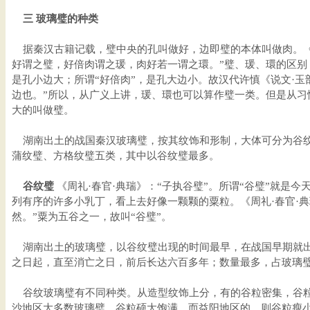
三 玻璃璧的种类
据秦汉古籍记载，璧中央的孔叫做好，边即璧的本体叫做肉。《
好谓之璧，好倍肉谓之瑗，肉好若一谓之環。”璧、瑗、環的区别
是孔小边大；所谓“好倍肉”，是孔大边小。故汉代许慎《说文·玉
边也。”所以，从广义上讲，瑗、環也可以算作璧一类。但是从习
大的叫做璧。
湖南出土的战国秦汉玻璃璧，按其纹饰和形制，大体可分为谷纹
蒲纹璧、方格纹璧五类，其中以谷纹璧最多。
谷纹璧
《周礼·春官·典瑞》：“子执谷璧”。所谓“谷璧”就是
列有序的许多小乳丁，看上去好像一颗颗的粟粒。《周礼·春官·
然。”粟为五谷之一，故叫“谷璧”。
湖南出土的玻璃璧，以谷纹璧出现的时间最早，在战国早期就出
之日起，直至消亡之日，前后长达六百多年；数量最多，占玻璃
谷纹玻璃璧有不同种类。从造型纹饰上分，有的谷粒密集，谷粒
沙地区大多数玻璃璧，谷粒硕大饱满，而益阳地区的，则谷粒瘦