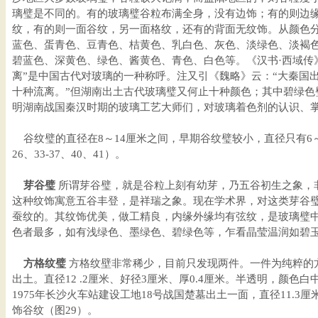
璃璧是不同的。有的玻璃璧谷粒布满全身，没有边饰；有的则边
纹，有的则一面谷纹，另一面格纹，还有的背面无纹饰。从颜色
蓝色、蛋青色、豆青色、桔黄色、乳白色、灰色、淡绿色、淡褐
碧蓝色、深黄色、绿色、酱黄色、青色、白色等。《汉书·西域传》
离”是中国古代对玻璃的一种称呼。注又引《魏略》云：“大秦国
十种流离。”但湖南出土古代玻璃璧又何止十种颜色；其中碧绿色
明湖南战国秦汉时期的玻璃工艺大师们，对玻璃着色剂的认识、
谷纹璧的直径在8～14厘米之间，早期谷纹璧较小，直径只有6～7厘
26、33-37、40、41）。
芽谷璧
所谓芽谷璧，就是谷粒上刻有幼芽，乃五谷初生之象，
这种纹饰寓意五谷丰登，是祥瑞之象。现在学术界，对这类芽谷
蚕纹的。其纹饰优美，做工精良，内缘外缘均有弦纹，是玻璃璧
色者最多，如有浅绿色、墨绿色、碧绿色等，乍看晶莹温润如碧玉（
方格纹璧
方格纹壁非常稀少，目前只发现两件。一件为纯粹的方格
出土。直径12 .2厘米、好径3厘米、厚0.4厘米。半透明，颜色
1975年长沙火车站建设工地18号战国楚墓出土一面，直径11.3
饰谷纹（图29）。