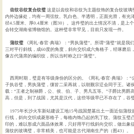
齿纹谷纹复合纹璧
这是以齿纹和谷纹为主题纹饰的复合纹玻璃
内外边缘处，均有一周弦纹。乳白色、半透明，正面光滑，有光泽，
径4.5厘米、厚0.4厘米（图30）。这件璧的出土情况不清，是
会转交湖南省博物馆的。这种璧非常罕见，目前只发现一件。
蒲纹璧
《周礼·春官·典瑞》：“男执蒲璧”。所谓“蒲璧”就是
三对平行斜线，成60度的角度，斜向交织成六角格子，经琢磨后
像古代蒲席的编织纹，所以当时称之曰“蒲璧”。
西周时期，璧是有等级身份的区分的。《周礼·春官·典瑞》：“
子执谷璧，男执蒲璧，缫皆二采再就，以朝觐宗迂会同于王。诸侯
载：“王者之制禄爵，公、侯、伯、子、男凡五等。”子爵比男爵
高，但是，到了战国，尤其是汉代，这些等级早已不存在了，谷
1975年长沙火车新站建设工地15号战国楚墓出土一面近似蒲纹
行线，斜向交织成菱形格子，每格内饰凸起的乳丁纹。蒲纹玉璧
印的，难以形成六面晶体效果，只好用平行线斜向交织，做出象
蒲纹的玻璃璧，非常精美，也可能是古代湖南生产的（图43）。