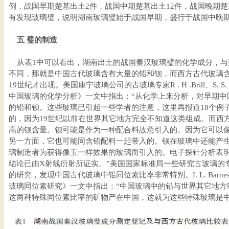
例，战国早期楚墓出土2件，战国中期楚墓出土12件，战国晚期楚
有发现玻璃璧，说明湖南玻璃璧始于战国早期，盛行于战国中晚
五 璧的制造
从表1中可以看出，湖南出土的战国秦汉玻璃璧的化学成分，与
不同，那就是中国古代玻璃含有大量的铅和钡，而西方古代玻璃
19世纪才出现。美国康宁玻璃公司的古玻璃专家R . H .Brill、S. S. C
中国玻璃的化学分析》一文中指出：“从化学上来分析，对早期中
的铅和钡。这些玻璃已引起一些学者的注意，这里再报道18个例
的，因为19世纪以前在世界其它地方完全不知道这类组成。而西
高的钡含量。钡可能是作为一种配合料故意引入的。因为它可以
另一方面，它也可能同含铅配料一起带入的。钡在玻璃中还能产
璃制造者为获得像玉一样效果的玻璃而引入的。电子探针分析表
结论已由X射线衍射所证实。”美国国家标准局一些研究古玻璃的
的研究，发现中国古代玻璃中铅同位素比率非常特别。I. L. Barnes、R. H
玻璃同位素研究》一文中指出：“中国玻璃中的铅与世界其它地方
这两种特殊同位素比率的矿物产在中国，这就为这些特殊玻璃是