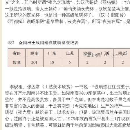
光”之名，即当时所谓“夜光之琉璃”，如汉代扬雄《羽猎赋》：“方
一般是指玻璃。唐人王翰诗：“葡萄美酒夜光杯，欲饮琵琶马上催
这里所说的夜光杯，也是指一种高级玻璃杯子。《汉书·邹阳传》
《西都赋》说昭阳殿“悬黎垂棘，夜光在焉”。所谓“夜光在焉”，
李砚祖、张孟常《工艺美术欣赏》一书说：“玻璃璧往往贵重于玉
璧在其产地湖南并不比玉贵。如湖南资兴80座楚墓中，出土玻璃1
璧的，并不是高级贵族，多属于中产之家。但在离楚地数千里之
非常害怕强大的秦国，于是将南楚（今湖南地区）生产的特产—
璃璧（夜光璧）献给秦王，以求友好。但是，玻璃璧虽然在秦国
心，楚国终于还是被秦国灭亡，1975年陕西省兴平县出土1件现存
级玻璃璧，非常精美，可能就是两千年前楚国献给秦国大批高级