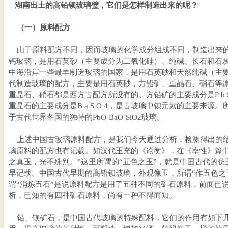
湖南出土的高铅钡玻璃璧，它们是怎样制造出来的呢？
（一）原料配方
由于原料配方不同，因而玻璃的化学成分组成不同，制造出来的
钙玻璃，是用石英砂（主要成分为二氧化硅）、纯碱、长石和石
中海沿岸一些最早制造玻璃的国家，是用石英砂和天然纯碱（主
代制造玻璃的配方，主要是用石英砂，方铅矿、重晶石、硝石等
重晶石、硝石都是西方古配方所没有的。方铅矿的主要成分是P b
重晶石的主要成分是B a S O 4，是古玻璃中钡元素的主要来
于古代世界各国的独特的PbO-BaO-SiO2玻璃。
上述中国古玻璃原料配方，是我们今天通过分析，检测得出的结
璃原料的配方也有记载。如汉代王充的《论衡》，在《率性》篇中
之真玉，光不殊别。”这里所谓的“五色之玉”，就是中国古代的
早记载。中国古代早期的高铅钡玻璃，外观像玉，所谓“作五色之
谓“消炼五石”是说原料配方是用了五种不同的矿石原料，前面已
析，已知的有四种矿石原料，尚有一种不得而知。
铅、钡矿石，是中国古代玻璃的特殊配料，它们的作用有如下几