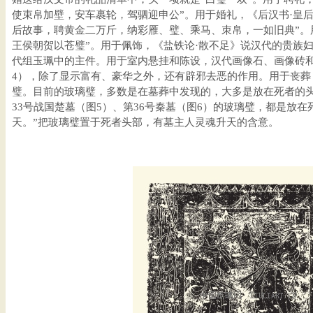
使束帛加壁，安车裹轮，驾驷迎申公”。用于婚礼，《后汉书·皇后
后故事，聘黄金二万斤，纳彩雁、璧、乘马、朿帛，一如旧典”。
王侯朝贺以苍璧”。用于佩饰，《盐铁论·散不足》说汉代的贵族妇
代组玉珮中的主件。用于室内悬挂和陈设，汉代画像石、画像砖和
4），除了显示富有、豪华之外，还有辟邪去恶的作用。用于丧葬
璧。目前的玻璃璧，多数是在墓葬中发现的，大多是放在死者的头
33号战国楚墓（图5）、第36号秦墓（图6）的玻璃璧，都是放
天。”把玻璃璧置于死者头部，有墓主人灵魂升天的含意。