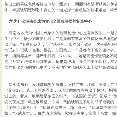
墓出土的墨绿色芽谷纹玻璃璧（图28），两面均有清晰精美的芽
来，早期玻璃璧制造中存在的一面光泽一面粗涩的技术难题，终
六 为什么湖南会成为古代全国玻璃璧的制造中心
湖南地区成为中国古代最大的玻璃制造中心是有原因的。一是古
生活中不可缺少的重要礼器；二是湖南有丰富的制造仿玉玻璃璧的
出连钖。”专家们认为，“连”就是铅，长沙盛产铅矿，这是高铅钡
地理志》记载：临湘、郴县、桂阳第二十个县都有丰富的铅锌矿
宁、衡南等县市，都产重晶石（B a O4），这是高铅钡玻璃必
硅（SiO2）的储量极其丰富，这也是玻璃工业最主要的原料，
器的礼仪之邦的古代中国，湖南地区古代制造人工玉璧的高铅钡
除湖南省外，发现玻璃璧的省份，还有广东，江苏，安徽，广西
（见表2）。从上表可以看出，玻璃璧的90%左右出于楚地。楚
过去的。看来，玻璃璧是楚国的特产。《战国策·楚策》记载：“
说的夜光璧，就是玻璃璧。中国古代的玻璃是不透明或半透明的
《汉书·西域传》注：“琉璃色泽光润，踰于众玉。”琉璃是中国
载：“汉武帝时……白光琉璃为鞍，鞍在暗室中，常照十余丈，如