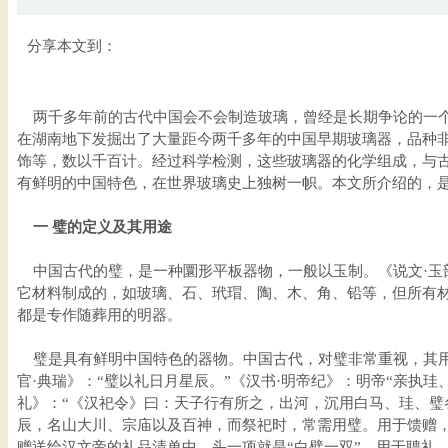
分享本文到：
两千多年前的古代中国会不会制造玻璃，曾经是长期争论的一个
在湖南地下发掘出了大量距今两千多年的中国早期玻璃器，品种
饰等，数以千百计。经过科学检测，这些玻璃器的化学组成，与
有鲜明的中国特色，在世界玻璃史上独树一帜。本文所介绍的，
一 璧的定义及其用途
中国古代的璧，是一种圜形平板器物，一般以玉制。《说文·玉部
它材料制成的，如玻璃、石、玳瑁、陶、木、角、铅等，但所有
都是专作随葬用的明器。
璧是具有鲜明中国特色的器物。中国古代，对璧非常重视，其用
官·典瑞》：“璧以礼日月星辰。”《汉书·明帝纪》：明帝“亲执珪
礼》：“《汉祀令》曰：天子行有所之，出河，沉用白马、珪、璧
辰，名山大川、宗庙以及百神，而祭祀时，常需用璧。用于馈赠，
赠送给汉文帝的礼品清单中，头一项就是“白璧一双”。用于聘礼，