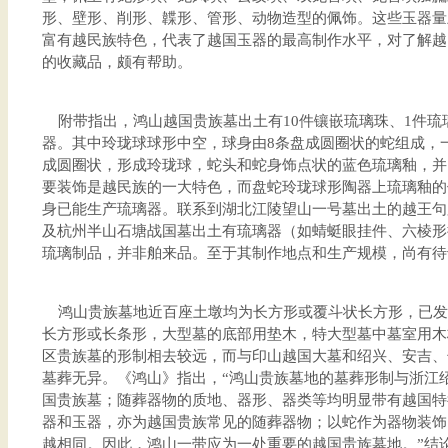
形、壁形、削形、韘形、管形、动物造型的佩饰。这些玉器量
富有越民族特色，代表了越国玉器的最高制作水平，对了解越
的收藏品，颇有帮助。
附带指出，鸿山越国贵族墓出土有10件镶嵌琉璃珠、1件琉
器。其中玲珑球球形中空，球身由8条盘成圆圈状的蛇组成，
成圆圈状，形成玲珑球，蛇头和蛇身饰点状的蓝色琉璃釉，并
要装饰是越民族的一大特色，而盘蛇玲珑球形陶器上琉璃釉的
身已能生产琉璃器。联系到湖北江陵望山一号墓出土的越王句
及杭州半山石塘战国墓出土有琉璃器（如蜻蜓眼挂件、六棱形
琉璃制品，并非舶来品。至于其制作地点和生产规模，尚有待
鸿山贵族墓地近百座土墩均为长方形或覆斗状长方形，已发
长方形或长条形，大型墓的底部用垫木，特大型墓中墓室用木
区贵族墓的形制相去较远，而与印山越国大墓和绍兴、安吉、
墓葬无异。《鸿山》指出，“鸿山贵族墓地的墓葬形制与浙江
国贵族墓；随葬器物的质地、器形、器类等均明显带有越国特
器和玉器，亦为越国贵族常见的随葬器物；以蛇作为器物装饰
越相同。因此，鸿山一带应为一处重要的越国贵族墓地。”结