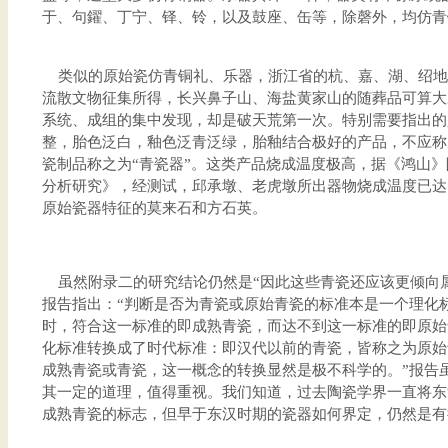
于、句鑃、丁宁、铎、铃，以及鼓座、缶等，除磬外，均仿青
类似的原始瓷仿青铜礼、乐器，浙江省的杭、嘉、湖、绍地
流散文物征集所得，长兴鼻子山、海盐黄家山的随葬品可算大
系统、成组的集中发现，却是破天荒第一次。特别需要指出的
整，胎色泛白，釉色泛青泛绿，胎釉结合极好的产品，不应称
瓷制品称之为“青瓷器”。这类产品烧成温度极高，据《鸿山
分析研究》，经测试，邱承墩、老虎墩所出器物烧成温度已达1
原始瓷器特征的莫来石和方石英。
虽然附录二的研究结论仍然是“因此这些青瓷还应该更倾向属
报告指出：“判断是否为青瓷或原始青瓷的标准本是一个理化
时，符合这一标准的即成熟青瓷，而达不到这一标准的即原始
化标准转换成了时代标准：即汉代以前的青瓷，皆称之为原始
成熟青瓷或青瓷，这一概念的转换显然是极不科学的。”报告
其一定的道理，值得重视。我们知道，过去陶瓷学界一直将东
成熟青瓷的标志，但早于东汉时期的瓷器如何界定，仍然是有