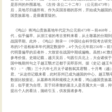
是苏州的外围墓地。《左传·哀公二十二年》（公元前473年）
后，吴地尽归越所有。作为吴国首都的苏州，开始成为越国的
国贵族墓地，是毋庸置疑的。
《鸿山》将鸿山贵族墓地年代定为公元前473年～前468年
代，似乎偏早。从浙江省的考古资料来看，从土墩墓的分期到
战国早期。此外，《鸿山》附录一《中国社会科学院考古研究
布的5个送检标本年代测定数据中，4个为公元年前256年～前3
代明显偏早的后者外，大致皆在战国中期或偏晚。虽然14C
参考价值。史籍记载，越灭吴后，句践引兵北上，大会诸侯于
国中晚期州句之子越王翳才迁都于吴即苏州。据《史记·越王
年》：“（翳）三十六年七月太子诸咎弑其君翳，十月粤（越
君。”从这些记载来看，此时苏州已成为越国的中心。越王翳卒年
数据比较接近。从墓葬布局和规模之大来看，鸿山越国贵族墓
后，似乎更为合理。至于邱承墩的墓主人是否属大夫一级，抑
提出个人的看法，抛砖引玉，供发掘者参考。