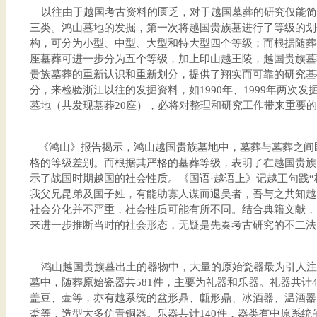
以往由于越国考古资料的匮乏，对于越国墓葬的研究仅能简
三类。鸿山墓地的发掘，第一次将越国贵族墓进行了等级的划
构，可分为小型、中型、大型和特大型四个等级；而根据随葬
座墓葬可进一步分为五个等级，加上印山越王陵，越国贵族墓
贵族墓葬的重新认识和重新划分，提供了翔实而可靠的研究基
分，来检验浙江以往的发掘资料，如1990年、1999年两次
墓地（共发现墓葬20座），必将对整理和研究工作带来重要
《鸿山》报告揭示，鸿山越国贵族墓地中，墓葬与墓葬之间
格的等级差别。而根据其严格的墓葬等级，表明了在越国贵族
示了战国时期越国的社会性质。《国语·越语上》记越王句践“
我父兄昆弟及国子姓，有能助寡人谋而退吴者，吾与之共知越
社会分化并不严重，社会性质可能有所不同。结合典籍文献，
来进一步推断当时的社会形态，无疑是先秦考古研究的不二法
鸿山越国贵族墓出土的器物中，大量的原始瓷器最为引人注
墓中，随葬原始瓷器共581件，主要为礼器和乐器。礼器共计
盖豆、壶等，亦有越系统的盆形鼎、甗形鼎、冰酒器、温酒器
盉等，造型大多仿青铜器。乐器共计140件，器类有中原系统