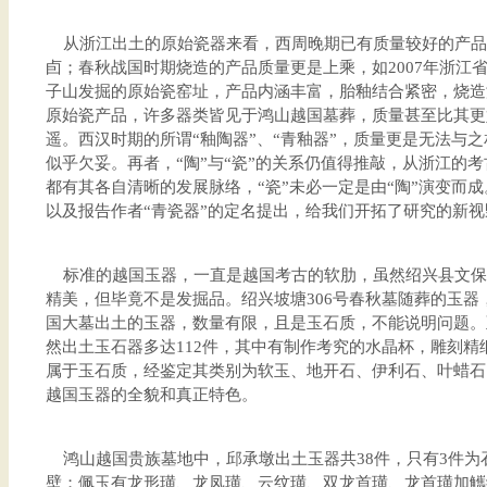
从浙江出土的原始瓷器来看，西周晚期已有质量较好的产品
卣；春秋战国时期烧造的产品质量更是上乘，如2007年浙江
子山发掘的原始瓷窑址，产品内涵丰富，胎釉结合紧密，烧造
原始瓷产品，许多器类皆见于鸿山越国墓葬，质量甚至比其更
遥。西汉时期的所谓“釉陶器”、“青釉器”，质量更是无法与之
似乎欠妥。再者，“陶”与“瓷”的关系仍值得推敲，从浙江的
都有其各自清晰的发展脉络，“瓷”未必一定是由“陶”演变而
以及报告作者“青瓷器”的定名提出，给我们开拓了研究的新视
标准的越国玉器，一直是越国考古的软肋，虽然绍兴县文保
精美，但毕竟不是发掘品。绍兴坡塘306号春秋墓随葬的玉器
国大墓出土的玉器，数量有限，且是玉石质，不能说明问题。
然出土玉石器多达112件，其中有制作考究的水晶杯，雕刻精
属于玉石质，经鉴定其类别为软玉、地开石、伊利石、叶蜡石
越国玉器的全貌和真正特色。
鸿山越国贵族墓地中，邱承墩出土玉器共38件，只有3件为
壁；佩玉有龙形璜、龙凤璜、云纹璜、双龙首璜、龙首璜加觿